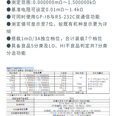
●测定范围:0.000000mΩ～1.500000kΩ
●基准电阻可设定0.01mΩ～1.4kΩ
●可同时使用GP-IB与RS-232C双通信功能
●测定値可显示至7位，较既有机种显示更为详
细
●搭载1mΩ/3A独立档位，合计装载7个档位
●具备良品5分类及LO、HI不良品判定共7分类
分选功能