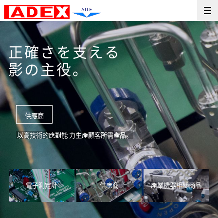
正確さを支える
影の主役。
供應商
以高技術的應對能 力生產顧客所需產品。
電子測定計
供應商
產業機器相關商品