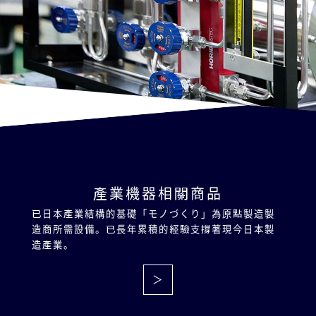
產業機器相關商品
已日本產業結構的基礎「モノづくり」為原點製造製
造商所需設備。已長年累積的經驗支撐著現今日本製
造產業。
＞