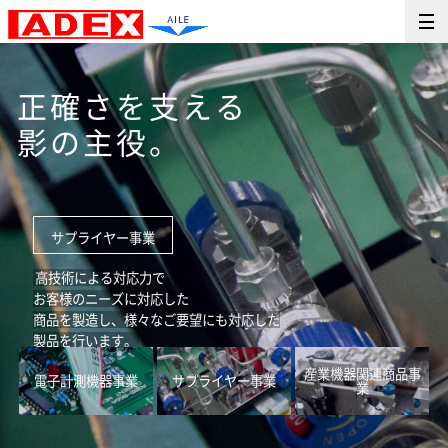
正確さを支える
影の主役。
サプライヤー事業
高技術による対応力で
お客様のニーズに対応した
商品を製造し、様々なご要望にも対応した
製品を行います。
産業機器関連商品事
電子計測機器事業
サプライヤー事業
業