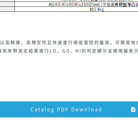
能夠以高精確、高穩定性且快速進行極低電阻的量測，可簡易
用來對測定結果進行LO、GO、HI的判定顯示並蜂鳴器表
Catalog PDF Download