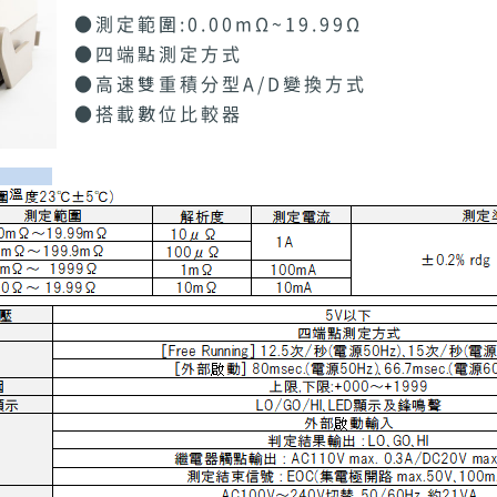
●測定範圍:0.00mΩ~19.99Ω
●四端點測定方式
●高速雙重積分型A/D變換方式
●搭載數位比較器