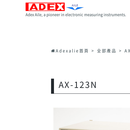
Adex Aile, a pioneer in electronic measuring instruments.
Adexalie首頁
全部產品
A
AX-123N