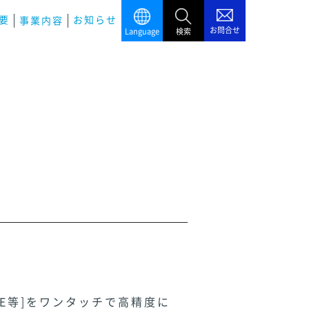
要
お知らせ
事業内容
お問合せ
Language
検索
62E等]をワンタッチで高精度に