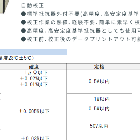
自動校正
●標準抵抗器外付不要(高精度､高安定度基準
●校正作業の熟練､経験不要､簡単に素早く
●高精度､高安定度基準抵抗器としても使用
●校正前､校正後のデータプリントアウト可