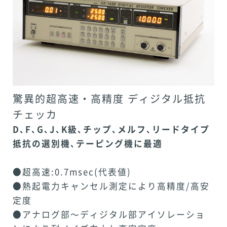
驚異的超高速・高精度 ディジタル抵抗
チェッカ
D､F､G､J､K級､チップ､メルフ､リードタイプ
抵抗の選別機､
テーピング機に最適
●超高速:0.7msec(代表値)
●熱起電力キャンセル測定により高精度/高安
定度
●アナログ部～ディジタル部アイソレーショ