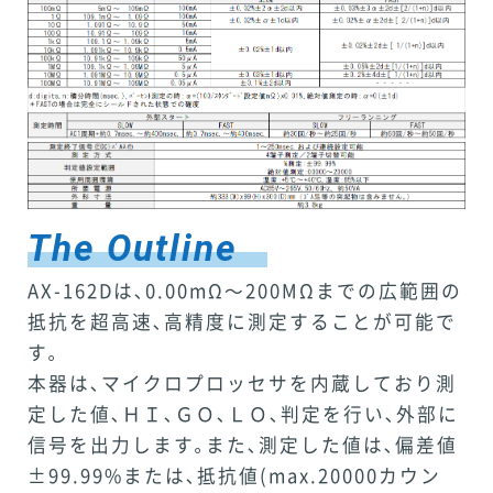
The Outline
AX-162Dは､0.00mΩ～200MΩまでの広範囲の
抵抗を超高速､高精度に測定することが可能で
す｡
本器は､マイクロプロッセサを内蔵しており測
定した値､ＨＩ､ＧＯ､ＬＯ､判定を行い､外部に
信号を出力します｡また､測定した値は､偏差値
±99.99%または､抵抗値(max.20000カウン