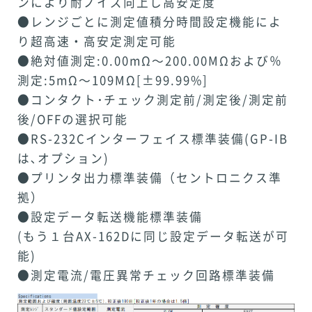
ンにより耐ノイズ向上し高安定度
●レンジごとに測定値積分時間設定機能によ
り超高速・高安定測定可能
●絶対値測定:0.00mΩ～200.00MΩおよび％
測定:5mΩ～109MΩ[±99.99%]
●コンタクト･チェック測定前/測定後/測定前
後/OFFの選択可能
●RS-232Cインターフェイス標準装備(GP-IB
は､オプション)
●プリンタ出力標準装備（セントロニクス準
拠）
●設定データ転送機能標準装備
(もう１台AX-162Dに同じ設定データ転送が可
能)
●測定電流/電圧異常チェック回路標準装備