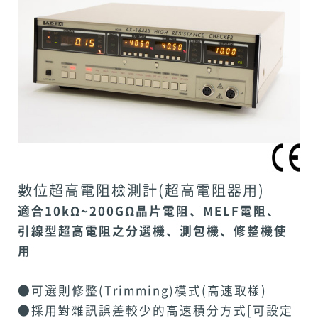
數位超高電阻檢測計(超高電阻器用)
適合10kΩ~200GΩ晶片電阻、MELF電阻、
引線型超高電阻之分選機、測包機、修整機使
用
●
可選則修整(Trimming)模式(高速取樣)
●採用對雜訊誤差較少的高速積分方式[可設定