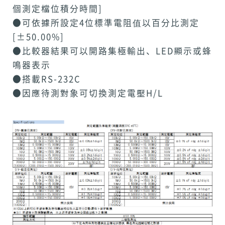
個測定檔位積分時間]
●可依據所設定4位標準電阻值以百分比測定
[±50.00%]
●比較器結果可以開路集極輸出、LED顯示或蜂
鳴器表示
●搭載RS-232C
●因應待測對象可切換測定電壓H/L