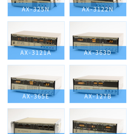
AX-325N
AX-3122N
AX-3121A
AX-363D
AX-365E
AX-127B